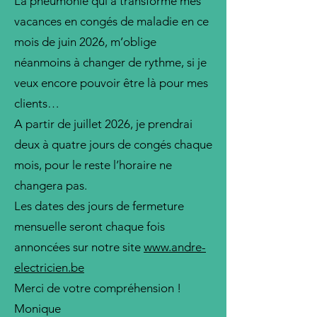
La pneumonie qui a transformé mes
vacances en congés de maladie en ce
mois de juin 2026, m’oblige
néanmoins à changer de rythme, si je
veux encore pouvoir être là pour mes
clients…
A partir de juillet 2026, je prendrai
deux à quatre jours de congés chaque
mois, pour le reste l’horaire ne
changera pas.
Les dates des jours de fermeture
mensuelle seront chaque fois
annoncées sur notre site
www.andre-
electricien.be
Merci de votre compréhension !
Monique