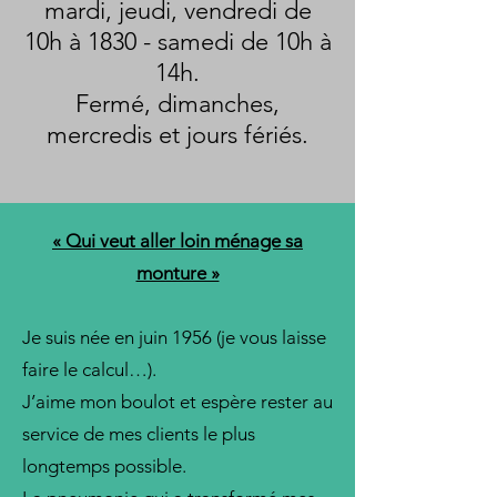
mardi, jeudi, vendredi de
10h à 1830 - samedi de 10h à
14h.
Fermé, dimanches,
mercredis et jours fériés.
« Qui veut aller loin ménage sa
monture »
Je suis née en juin 1956 (je vous laisse
faire le calcul…).
J’aime mon boulot et espère rester au
service de mes clients le plus
longtemps possible.